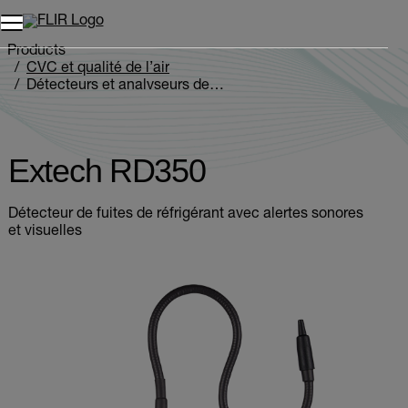
Unread messages
Modèle
Supprimer
articles
article
Ajouter au panier
Ajouté au panier
Products
CVC et qualité de l’air
Détecteurs et analyseurs de gaz
Extech RD350
Extech RD350
Détecteur de fuites de réfrigérant avec alertes sonores
et visuelles