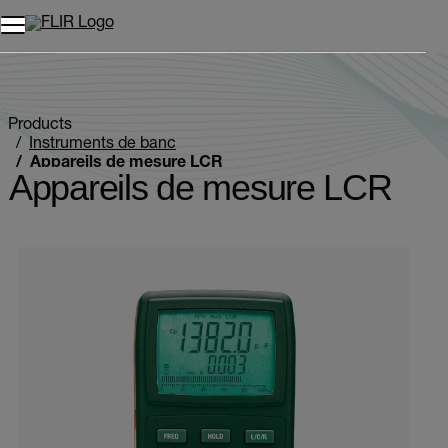
Unread messages
Modèle
Supprimer
articles
article
Ajouter au panier
Ajouté au panier
Products
Instruments de banc
Appareils de mesure LCR
Appareils de mesure LCR
Categories listing