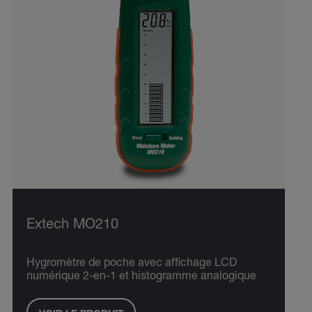
Extech MO210
Hygromètre de poche avec affichage LCD
numérique 2-en-1 et histogramme analogique