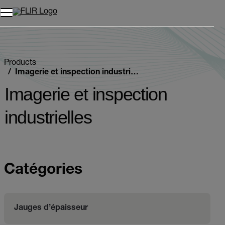
Unread messages
Modèle
Supprimer
articles
article
Ajouter au panier
Ajouté au panier
Products
Imagerie et inspection industrielles
Imagerie et inspection
industrielles
Catégories
Jauges d’épaisseur