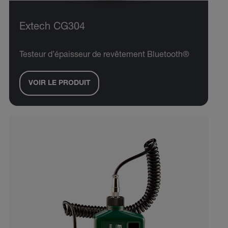
Extech CG304
Testeur d’épaisseur de revêtement Bluetooth®
VOIR LE PRODUIT