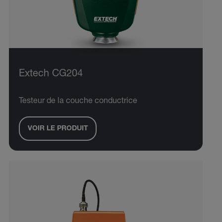
Extech CG204
Testeur de la couche conductrice
VOIR LE PRODUIT