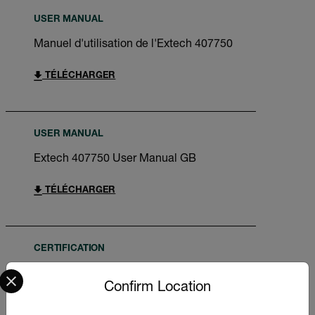
USER MANUAL
Manuel d'utilisation de l'Extech 407750
TÉLÉCHARGER
USER MANUAL
Extech 407750 User Manual GB
TÉLÉCHARGER
CERTIFICATION
Select your preferred country and language from the options 
Extech 407750 Declaration of Conformity
Confirm Location
TÉLÉCHARGER