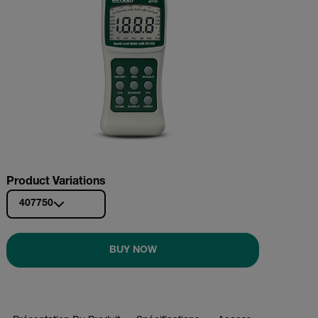
Product Variations
407750
BUY NOW