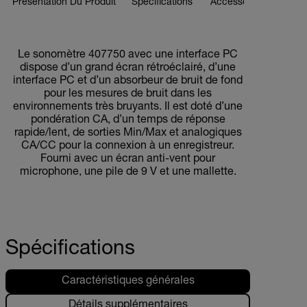
Présentation Du Produit
Spécifications
Accessoires
Ressou
BUY NOW
Le sonomètre 407750 avec une interface PC
dispose d’un grand écran rétroéclairé, d’une
interface PC et d’un absorbeur de bruit de fond
pour les mesures de bruit dans les
environnements très bruyants. Il est doté d’une
pondération CA, d’un temps de réponse
rapide/lent, de sorties Min/Max et analogiques
CA/CC pour la connexion à un enregistreur.
Fourni avec un écran anti-vent pour
microphone, une pile de 9 V et une mallette.
Spécifications
Caractéristiques générales
Détails supplémentaires