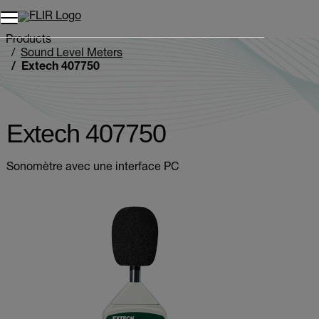
Unread messages
Modèle
Supprimer
articles
article
Ajouter au panier
Ajouté au panier
Products
Sound Level Meters
Extech 407750
Extech 407750
Sonomètre avec une interface PC