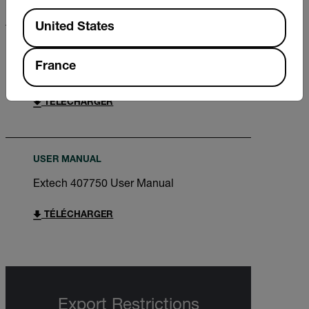
Available Locations
United States
DATASHEET
France
Extech 407750 Datasheet
TÉLÉCHARGER
USER MANUAL
Extech 407750 User Manual
TÉLÉCHARGER
Export Restrictions