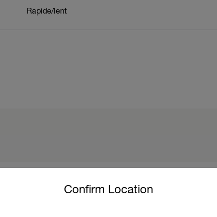
Rapide/lent
untry and language from the options below to access the approp
Confirm Location
Ressources et assistance