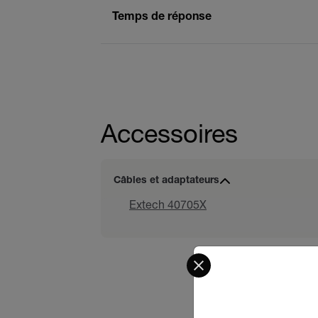
Temps de réponse
Accessoires
Câbles et adaptateurs
Extech 40705X
Select your preferred co