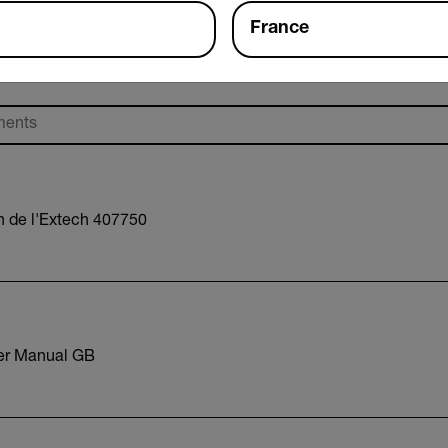
Documents
Logiciel et firmware
France
on de l'Extech 407750
er Manual GB