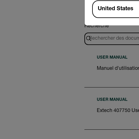
Available Locations
United States
Recherche
USER MANUAL
Manuel d'utilisati
USER MANUAL
Extech 407750 Us