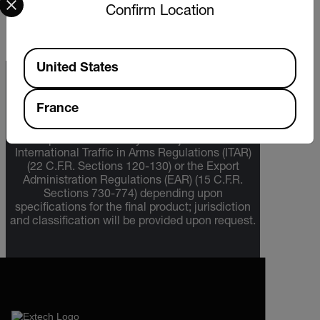
TÉLÉCHARGER
Confirm Location
Available Locations
United States
Export Restrictions
France
The information contained in this page pertains
to products that may be subject to the
International Traffic in Arms Regulations (ITAR)
(22 C.F.R. Sections 120-130) or the Export
Administration Regulations (EAR) (15 C.F.R.
Sections 730-774) depending upon
specifications for the final product; jurisdiction
and classification will be provided upon request.