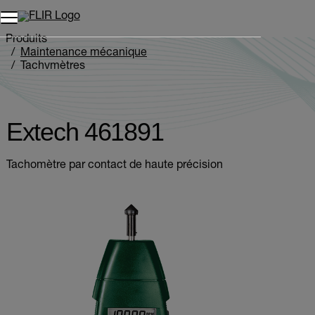
Unread messages
Modèle
Supprimer
articles
article
Ajouter au panier
Ajouté au panier
Produits
Maintenance mécanique
Tachymètres
Extech 461891
Extech 461891
Tachomètre par contact de haute précision