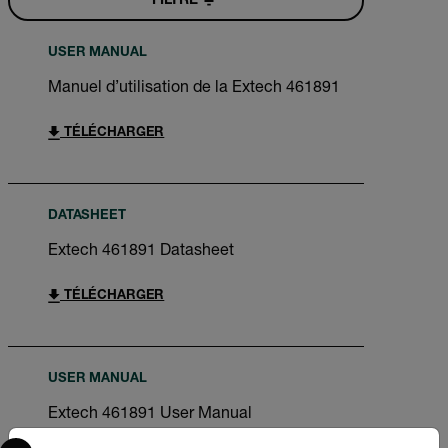
FILTRE
USER MANUAL
Manuel d’utilisation de la Extech 461891
TÉLÉCHARGER
DATASHEET
Extech 461891 Datasheet
TÉLÉCHARGER
USER MANUAL
Extech 461891 User Manual
Select your preferred country and language from the options 