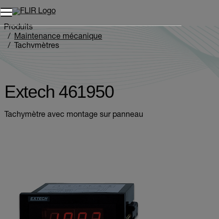
Unread messages
Modèle
Supprimer
articles
article
Ajouter au panier
Ajouté au panier
Produits
Maintenance mécanique
Tachymètres
Extech 461950
Extech 461950
Tachymètre avec montage sur panneau