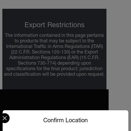
Export Restrictions
The information contained in this page pertains
to products that may be subject to the
International Traffic in Arms Regulations (ITAR)
(22 C.F.R. Sections 120-130) or the Export
Administration Regulations (EAR) (15 C.F.R.
Sections 730-774) depending upon
specifications for the final product; jurisdiction
and classification will be provided upon request.
Select your preferred country and language from the options 
Confirm Location
2026 © Extech All rights reserved.