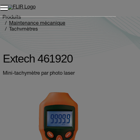
Unread messages
Modèle
Supprimer
articles
article
Ajouter au panier
Ajouté au panier
Produits
Maintenance mécanique
Tachymètres
Extech 461920
Extech 461920
Mini-tachymètre par photo laser