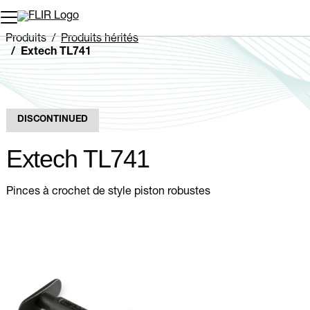
Unread messages
Modèle
Supprimer
articles
article
Ajouter au panier
Ajouté au panier
Produits
Produits hérités
Extech TL741
DISCONTINUED
Extech TL741
Pinces à crochet de style piston robustes