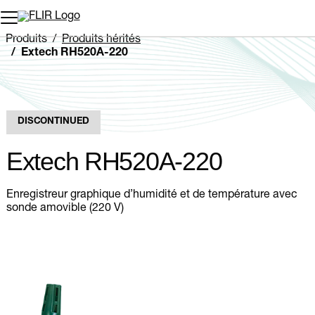
Unread messages
Modèle
Supprimer
articles
article
Ajouter au panier
Ajouté au panier
Produits
Produits hérités
Extech RH520A-220
DISCONTINUED
Extech RH520A-220
Enregistreur graphique d’humidité et de température avec
sonde amovible (220 V)