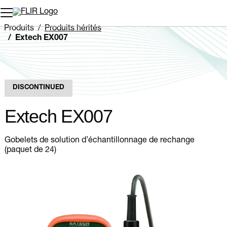
Unread messages
Modèle
Supprimer
articles
article
Ajouter au panier
Ajouté au panier
Produits
Produits hérités
Extech EX007
DISCONTINUED
Extech EX007
Gobelets de solution d’échantillonnage de rechange
(paquet de 24)