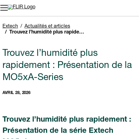
Unread messages
Modèle
Supprimer
articles
article
Ajouter au panier
Ajouté au panier
Extech
Actualités et articles
Trouvez l’humidité plus rapidement : Présentation de la MO5xA-Series
Trouvez l’humidité plus
rapidement : Présentation de la
MO5xA-Series
AVRIL 28, 2026
Trouvez l’humidité plus rapidement :
Présentation de la série Extech