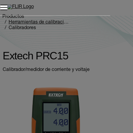
Unread messages
Modelo
Eliminar
artículos
artículo
Añadir al carro
Añadido al carro
Productos
Herramientas de calibración
Calibradores
Extech PRC15
Extech PRC15
Calibrador/medidor de corriente y voltaje