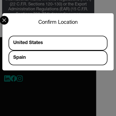
(22 C.F.R. Sections 120-130) or the Export
Administration Regulations (EAR) (15 C.F.R.
Sections 730-774) depending upon
Select your preferred country and language from the options 
specifications for the final product; jurisdiction
Confirm Location
and classification will be provided upon request.
Available Locations
United States
Spain
2026 © Extech All rights reserved.