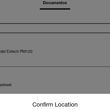
Documentos
 del Extech PM120
asheet
untry and language from the options below to access the approp
Confirm Location