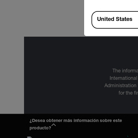
USER MANUAL
Extech PM120 Use
Available Locations
United States
The informa
International
Administration
for the f
¿Desea obtener más información sobre este
producto?
Empres