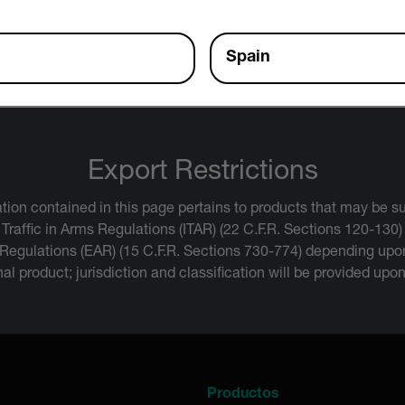
r Manual
Spain
Export Restrictions
tion contained in this page pertains to products that may be su
 Traffic in Arms Regulations (ITAR) (22 C.F.R. Sections 120-130)
 Regulations (EAR) (15 C.F.R. Sections 730-774) depending upon
inal product; jurisdiction and classification will be provided upo
a
Productos