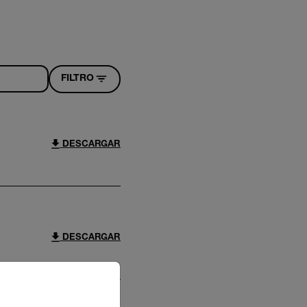
FILTRO
DESCARGAR
DESCARGAR
riate version of our website.