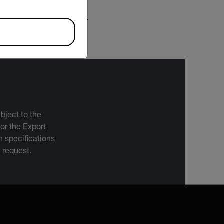
DESCARGAR
bject to the
 or the Export
 specifications
n request.