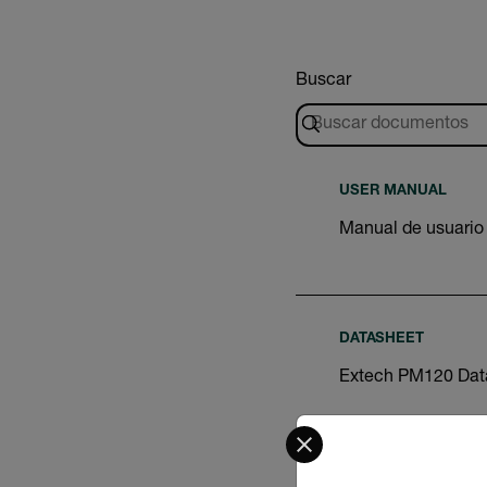
Buscar
USER MANUAL
Manual de usuario
DATASHEET
Extech PM120 Dat
Select your preferred co