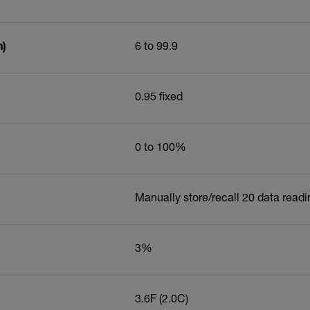
n)
6 to 99.9
0.95 fixed
0 to 100%
Manually store/recall 20 data read
3%
3.6
F (2.0
C)