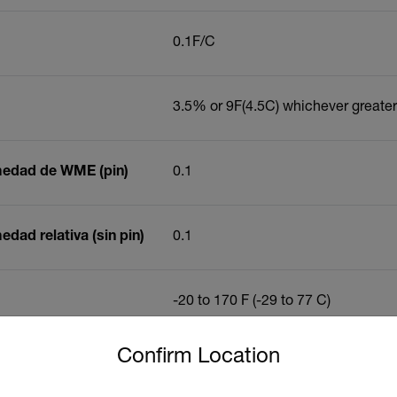
0.1
F/
C
3.5% or
9
F(4.5
C) whichever greater
medad de WME (pin)
0.1
dad relativa (sin pin)
0.1
-20 to 170
F (-29 to 77
C)
untry and language from the options below to access the approp
Confirm Location
0.1
F/
C