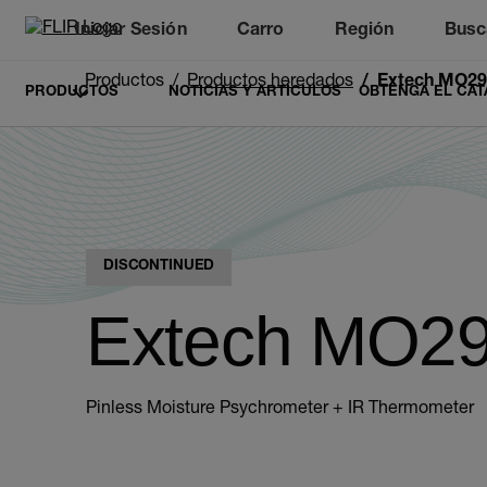
Iniciar Sesión
Carro
Región
Busc
Unread messages
Modelo
Eliminar
artículos
artículo
Añadir al carro
Añadido al carro
Productos
Productos heredados
Extech MO29
PRODUCTOS
NOTICIAS Y ARTÍCULOS
OBTENGA EL CAT
DISCONTINUED
Extech MO2
Pinless Moisture Psychrometer + IR Thermometer