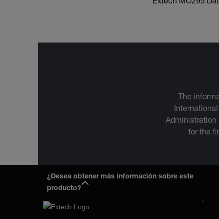
Extech MO295 Dat
The informa
International
Administration
for the f
¿Desea obtener más información sobre este
producto?
Empres