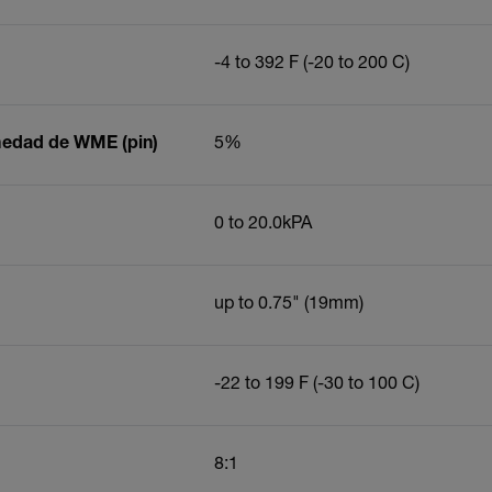
-4 to 392
F (-20 to 200
C)
medad de WME (pin)
5%
0 to 20.0kPA
up to 0.75" (19mm)
-22 to 199
F (-30 to 100
C)
8:1