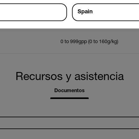
Spain
Replaceable threaded contact pins
sensor pad
0 to 999gpp (0 to 160g/kg)
Recursos y asistencia
Documentos