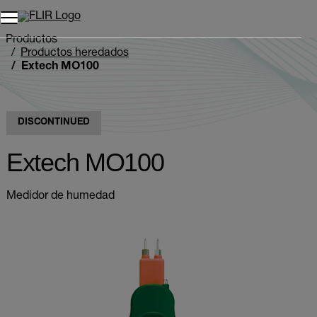
Unread messages
Modelo
Eliminar
artículos
artículo
Añadir al carro
Añadido al carro
Productos
Productos heredados
Extech MO100
DISCONTINUED
Extech MO100
Medidor de humedad