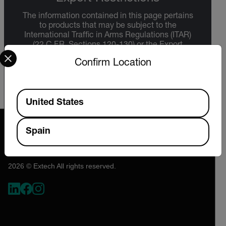
The information contained in this page pertains
to products that may be subject to the
International Traffic in Arms Regulations (ITAR)
(22 C.F.R. Sections 120-130) or the Export
Select your preferred country and language from the options 
Administration Regulations (EAR) (15 C.F.R.
Confirm Location
Sections 730-774) depending upon
specifications for the final product; jurisdiction
and classification will be provided upon request.
Available Locations
United States
Spain
2026 © Extech All rights reserved.