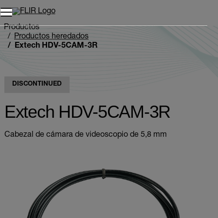
Unread messages
Modelo
Eliminar
artículos
artículo
Añadir al carro
Añadido al carro
Productos
Productos heredados
Extech HDV-5CAM-3R
DISCONTINUED
Extech HDV-5CAM-3R
Cabezal de cámara de videoscopio de 5,8 mm