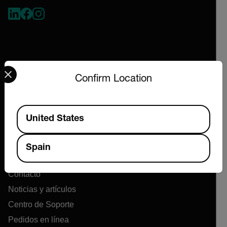
Select your preferred country and language from the options 
Confirm Location
Empresa
Available Locations
United States
Acerca de Extech
Flir
Spain
Tecnologías Teledyne
Contacto
Noticias y artículos
Centro de Soporte
Pedidos en línea