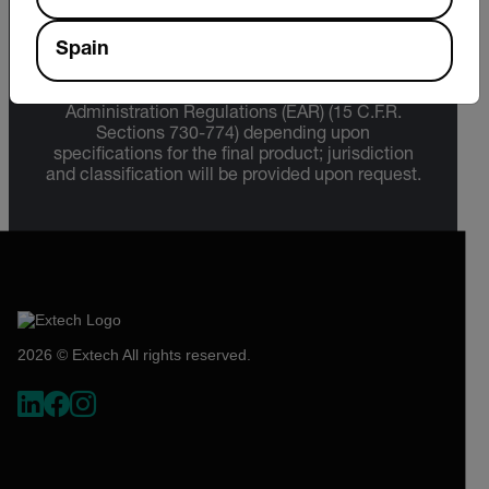
The information contained in this page pertains
Spain
to products that may be subject to the
International Traffic in Arms Regulations (ITAR)
(22 C.F.R. Sections 120-130) or the Export
Administration Regulations (EAR) (15 C.F.R.
Sections 730-774) depending upon
specifications for the final product; jurisdiction
and classification will be provided upon request.
2026 © Extech All rights reserved.