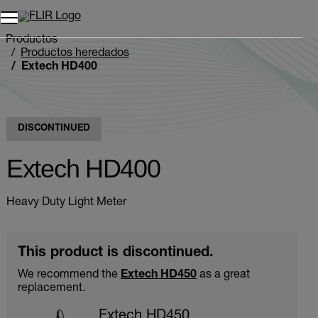
Unread messages
Modelo
Eliminar
artículos
artículo
Añadir al carro
Añadido al carro
Productos
Productos heredados
Extech HD400
DISCONTINUED
Extech HD400
Heavy Duty Light Meter
This product is discontinued.
We recommend the
Extech HD450
as a great
replacement.
Extech HD450