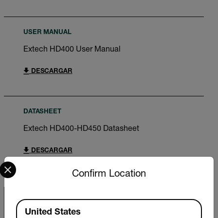
USER MANUAL
Extech HD400 User Manual
DESCARGAR
DATASHEET
Extech HD400-HD450 Datasheet
DESCARGAR
Select your preferred country and language from the options 
Confirm Location
Available Locations
United States
Export Restrictions