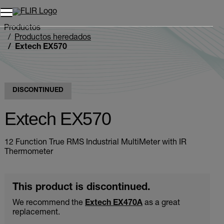
Unread messages
Modelo
Eliminar
artículos
artículo
Añadir al carro
Añadido al carro
Productos
Productos heredados
Extech EX570
DISCONTINUED
Extech EX570
12 Function True RMS Industrial MultiMeter with IR
Thermometer
This product is discontinued.
We recommend the
Extech EX470A
as a great
replacement.