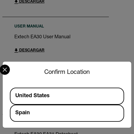
DESCARGAR
USER MANUAL
Extech EA30 User Manual
DESCARGAR
Select your preferred country and language from the options 
Confirm Location
CERTIFICATION
Extech EA30 Declaration of Conformity
Available Locations
United States
DESCARGAR
Spain
DATASHEET