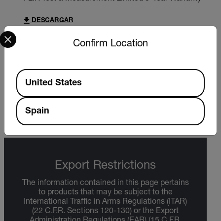
DESCARGAR
Select your preferred country and language from the options 
Confirm Location
BROCHURE
Available Locations
Clamp Meter Family Brochure
United States
DESCARGAR
Spain
Export Restrictions
The information contained in this page pertains
to products that may be subject to the
International Traffic in Arms Regulations (ITAR)
(22 C.F.R. Sections 120-130) or the Export
Administration Regulations (EAR) (15 C.F.R.