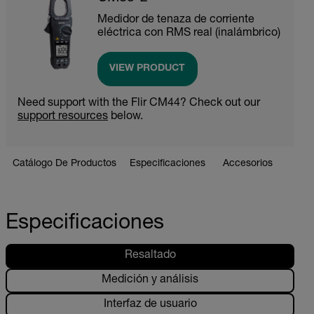
Medidor de tenaza de corriente
eléctrica con RMS real (inalámbrico)
VIEW PRODUCT
Need support with the Flir CM44? Check out our
support resources
below.
Catálogo De Productos
Especificaciones
Accesorios
Recu
Especificaciones
Resaltado
Medición y análisis
Interfaz de usuario