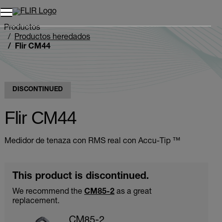
Unread messages
Modelo
Eliminar
artículos
artículo
Añadir al carro
Añadido al carro
Productos
Productos heredados
Flir CM44
DISCONTINUED
Flir CM44
Medidor de tenaza con RMS real con Accu-Tip ™
This product is discontinued.
We recommend the
CM85-2
as a great
replacement.
CM85-2