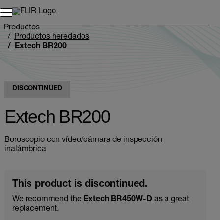
Unread messages
Modelo
Eliminar
artículos
artículo
Añadir al carro
Añadido al carro
Productos
Productos heredados
Extech BR200
DISCONTINUED
Extech BR200
Boroscopio con vídeo/cámara de inspección
inalámbrica
This product is discontinued.
We recommend the
Extech BR450W-D
as a great
replacement.