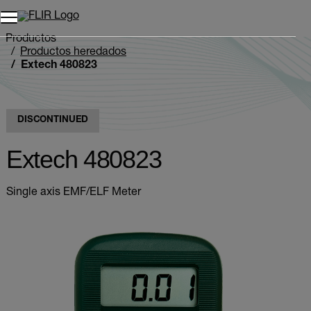
Unread messages
Modelo
Eliminar
artículos
artículo
Añadir al carro
Añadido al carro
Productos
Productos heredados
Extech 480823
DISCONTINUED
Extech 480823
Single axis EMF/ELF Meter