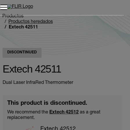
Unread messages
Modelo
Eliminar
artículos
artículo
Añadir al carro
Añadido al carro
Productos
Productos heredados
Extech 42511
DISCONTINUED
Extech 42511
Dual Laser InfraRed Thermometer
This product is discontinued.
We recommend the
Extech 42512
as a great
replacement.
Extech 42512