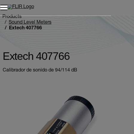
Unread messages
Modelo
Eliminar
artículos
artículo
Añadir al carro
Añadido al carro
Products
Sound Level Meters
Extech 407766
Extech 407766
Calibrador de sonido de 94/114 dB