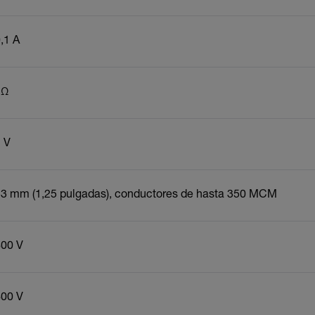
,1 A
1Ω
 V
3 mm (1,25 pulgadas), conductores de hasta 350 MCM
600 V
600 V