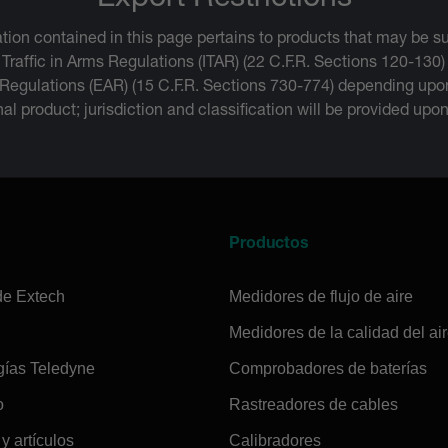
Export Restrictions
tion contained in this page pertains to products that may be su
 Traffic in Arms Regulations (ITAR) (22 C.F.R. Sections 120-130)
 Regulations (EAR) (15 C.F.R. Sections 730-774) depending upon
inal product; jurisdiction and classification will be provided upo
a
Productos
de Extech
Medidores de flujo de aire
Medidores de la calidad del ai
gías Teledyne
Comprobadores de baterías
o
Rastreadores de cables
 y artículos
Calibradores