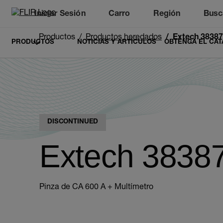
Iniciar Sesión
Carro
Región
Busc
Unread messages
Modelo
Eliminar
artículos
artículo
Añadir al carro
Añadido al carro
Productos
Productos heredados
Extech 38387
PRODUCTOS
NOTICIAS Y ARTÍCULOS
OBTENGA EL CAT
DISCONTINUED
Extech 3838
Pinza de CA 600 A + Multímetro