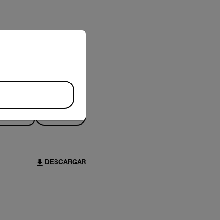
riate version of our website.
FILTRO
DESCARGAR