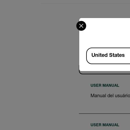
Select your preferred co
Available Locations
United States
Buscar
USER MANUAL
Manual del usuári
USER MANUAL