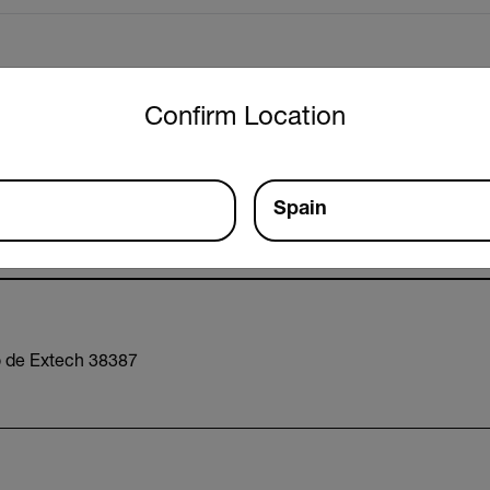
untry and language from the options below to access the approp
Recursos y asistencia
Confirm Location
Documentos
Spain
o de Extech 38387