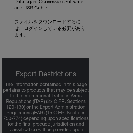
Datalogger Conversion Software
and USB Cable
ファイルをダウンロードするに
は、ログインしている必要があり
ます。
Export Restrictions
The information contained in this page
pertains to products that may be subject
to the International Traffic in Arms
Regulations (ITAR) (22 C.F.R. Sections
120-130) or the Export Administration
Regulations (EAR) (15 C.F.R. Sections
730-774) depending upon specifications
for the final product; jurisdiction and
classification will be provided upon