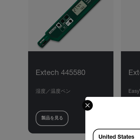
Extech 445580
Ex
湿度／温度ペン
Eas
デー
Select your preferred co
製品を見る
製
Available Locations
United States