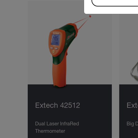
Extech 42512
Ext
Dual Laser InfraRed
Big
Thermometer