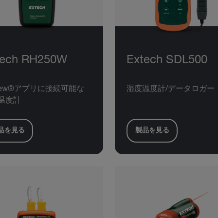
tech RH250W
Extech SDL500
View®アプリに接続可能な
湿度温度計/データロガー
温度計
品を見る
製品を見る