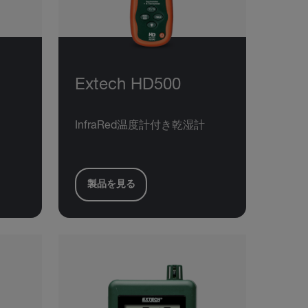
Extech HD500
InfraRed温度計付き乾湿計
製品を見る