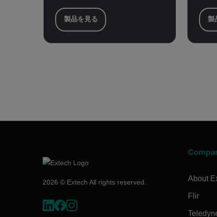
製品を見る
製
Compa
About E
2026 © Extech All rights reserved.
Flir
Teledyn