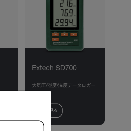
Extech SD700
大気圧/湿度/温度データロガー
riate version of our website.
製品を見る