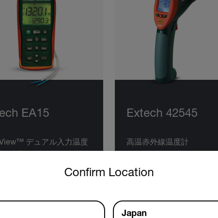
tech EA15
Extech 42545
yView™ デュアル入力温度
高温赤外線温度計
タロガー
untry and language from the options below to access the approp
Confirm Location
品を見る
製品を見る
Japan