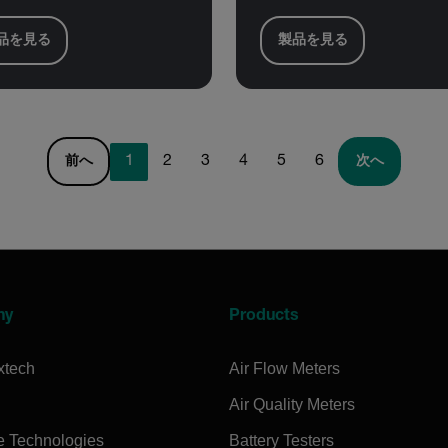
品を見る
製品を見る
1
2
3
4
5
6
前へ
次へ
ny
Products
xtech
Air Flow Meters
Air Quality Meters
e Technologies
Battery Testers