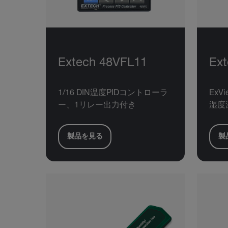
Extech 48VFL11
Ex
1/16 DIN温度PIDコントローラ
Ex
ー、1リレー出力付き
湿度
製品を見る
製