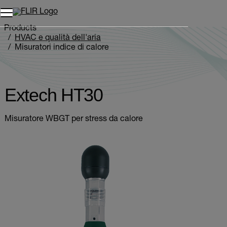
Unread messages
Modello
Rimuovi
articoli
articolo
Aggiungi al carrello
Aggiunto al carrello
Products
HVAC e qualità dell'aria
Misuratori indice di calore
Extech HT30
Extech HT30
Misuratore WBGT per stress da calore