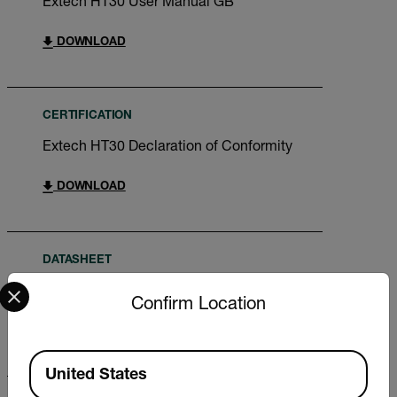
Extech HT30 User Manual GB
DOWNLOAD
CERTIFICATION
Extech HT30 Declaration of Conformity
DOWNLOAD
DATASHEET
Select your preferred country and language from the options 
Extech HT30 Datasheet
Confirm Location
DOWNLOAD
Available Locations
United States