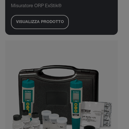
Misuratore ORP ExStik®
VISUALIZZA PRODOTTO