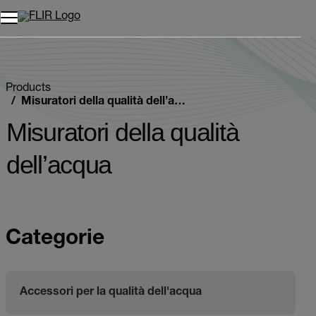
Unread messages
Modello
Rimuovi
articoli
articolo
Aggiungi al carrello
Aggiunto al carrello
Products
Misuratori della qualità dell’acqua
Misuratori della qualità
dell’acqua
Categorie
Accessori per la qualità dell'acqua