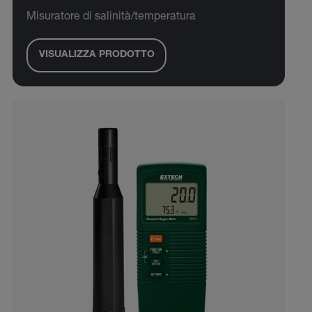
Misuratore di salinità/temperatura
VISUALIZZA PRODOTTO