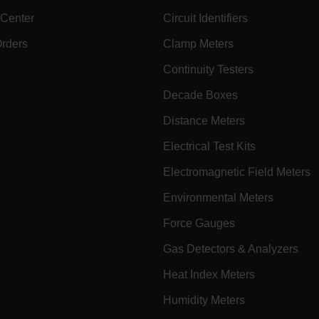
 Center
Circuit Identifiers
Orders
Clamp Meters
cart.extec
Continuity Testers
Decade Boxes
cart.extec
Distance Meters
cart.extec
Electrical Test Kits
fghijklmnopqrstuvwxyz_0123456789]{20-35}
.flirb2cpro
Electromagnetic Field Meters
Environmental Meters
.extech.co
Force Gauges
Gas Detectors & Analyzers
Heat Index Meters
.extech.co
uvwxyzABCDEFGHIJKLMNOPQRSTUVWXYZ0123456789%]{40-70}
Humidity Meters
efghijklmnopqrstuvwxyzABCDEFGHIJKLMNOPQRSTUVWXYZ0123456789%]
.extech.co