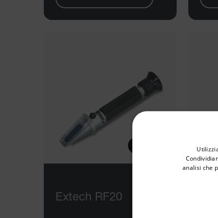
Select your preferred co
Utilizz
Condividiam
analisi che 
Available Locations
United States
Extech RF20
Ex