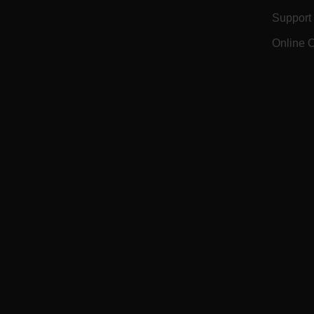
Support
Online 
CS_FPC
customizerChangeKey
sf_territory
x-ms-cpim-cache|[-abcde
__epiXSRF
OpenIdConnect.nonce.
[abcdefghijklmnopqrst
Asset_Gate_Form_[abcd