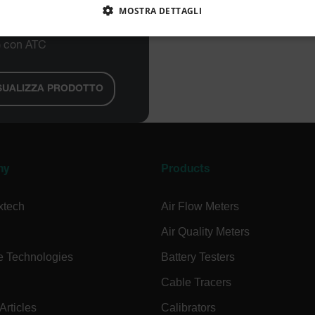
MOSTRA DETTAGLI
ttometro Brix per
rosio portatile (da 0 a
ENTE NECESSARI
PERFORMANCE
TARGETING
 con ATC
SUALIZZA PRODOTTO
Strettamente necessari
Performance
Targeting
Funzionalità
ri consentono le funzionalità principali del sito web come l"accesso dell"utente e la ges
to correttamente senza i cookie strettamente necessari.
Fornitore 
ny
Products
cart.extec
xtech
Air Flow Meters
cart.extec
Air Quality Meters
cart.extec
e Technologies
Battery Testers
Cable Tracers
cart.extec
rticles
Calibrators
acy Policy