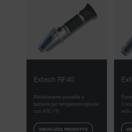
Extech RF40
Ex
Rifrattometro portatile a
Porta
batteria per refrigerante/glicole
Cool
con ATC (°F)
with 
VISUALIZZA PRODOTTO
VI