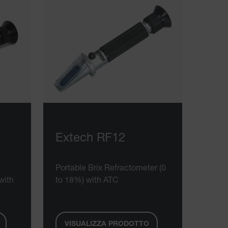
Extech RF12
Portable Brix Refractometer (0
with
to 18%) with ATC
VISUALIZZA PRODOTTO