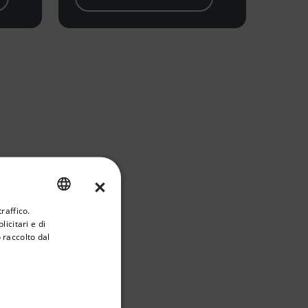
×
riate version of our website.
raffico.
ENGLISH
icitari e di
GERMAN
 raccolto dal
FRENCH
SPANISH
PORTUGUESE