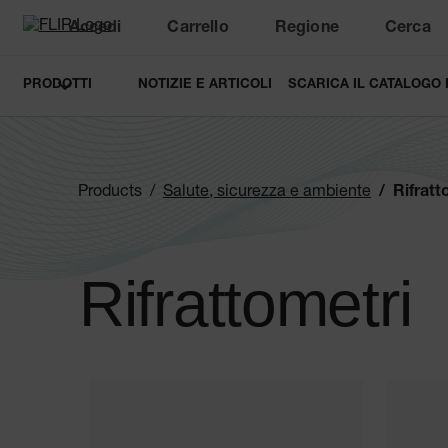
Accedi
Carrello
Regione
Cerca
Unread messages
Modello
Rimuovi
articoli
articolo
Aggiungi al carrello
Aggiunto al carrello
PRODOTTI
NOTIZIE E ARTICOLI
SCARICA IL CATALOGO
Products
Salute, sicurezza e ambiente
Rifratt
Rifrattometri
Categories listing