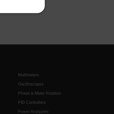
ITALIAN
FUNZIONALITÀ
KOREAN
JAPANESE
CHINESE
tione dell"account. Il sito
/ Dominio
Scadenza
Descrizione
h.com
Sessione
Scalefast stores the identifiers of the
products contained in the cart
Multimeters
h.com
Sessione
Scalefast stores the identifiers of the
products contained in the cart
Oscilloscopes
h.com
Sessione
Questo cookie viene utilizzato per
mantenere una sessione utente
Phase & Motor Rotation
anonimizzata dal server.
PID Controllers
h.com
Sessione
Questo cookie viene utilizzato per
identificare la sessione e le preferenze
del sito dell'utente durante la sessione
Power Analyzers