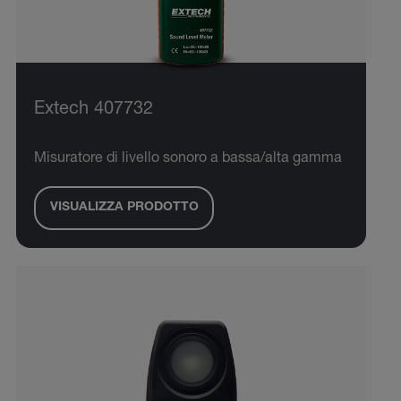
Extech 407732
Misuratore di livello sonoro a bassa/alta gamma
VISUALIZZA PRODOTTO