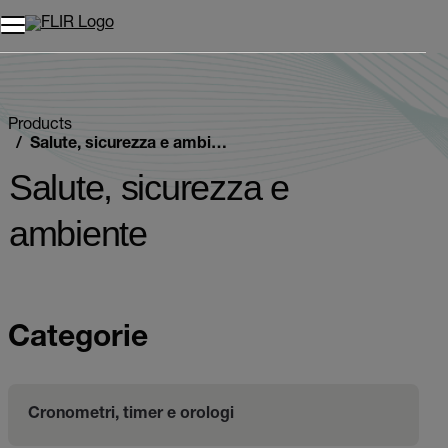
Unread messages
Modello
Rimuovi
articoli
articolo
Aggiungi al carrello
Aggiunto al carrello
Products
Salute, sicurezza e ambiente
Salute, sicurezza e
ambiente
Categorie
Cronometri, timer e orologi