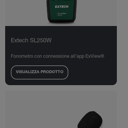
Extech SL250W
Fonometro con connessione all’app ExView®
VISUALIZZA PRODOTTO