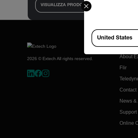
Select your preferred co
VISUALIZZA PRODOTTO
VI
Available Locations
United States
Compa
About E
2026 © Extech All rights reserved.
Flir
Teledyn
Contact
News & A
Support
Online 