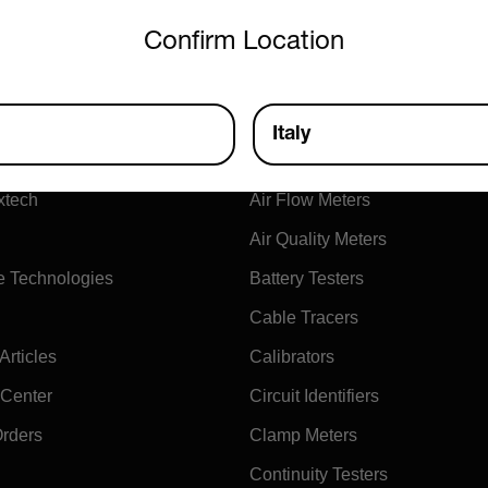
untry and language from the options below to access the approp
SUALIZZA PRODOTTO
VISUALIZZA PRODOTTO
Confirm Location
Italy
ny
Products
xtech
Air Flow Meters
Air Quality Meters
e Technologies
Battery Testers
Cable Tracers
rticles
Calibrators
 Center
Circuit Identifiers
Orders
Clamp Meters
Continuity Testers