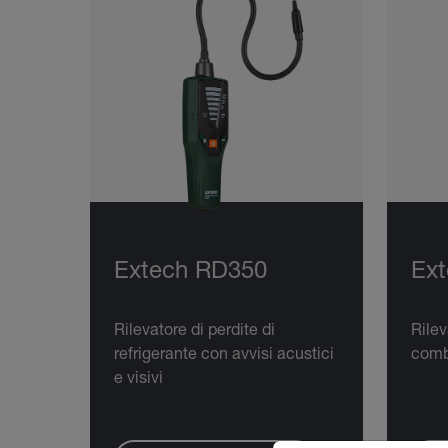
Extech RD350
Ex
Rilevatore di perdite di
Rilev
refrigerante con avvisi acustici
comb
e visivi