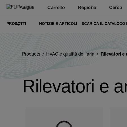
Accedi
Carrello
Regione
Cerca
Unread messages
Modello
Rimuovi
articoli
articolo
Aggiungi al carrello
Aggiunto al carrello
PRODOTTI
NOTIZIE E ARTICOLI
SCARICA IL CATALOGO
Products
HVAC e qualità dell'aria
Rilevatori e 
Rilevatori e a
Categories listing