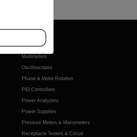
riate version of our website.
Multimeters
Oscilloscopes
Phase & Motor Rotation
PID Controllers
Power Analyzers
Power Supplies
Pressure Meters & Manometers
Receptacle Testers & Circuit