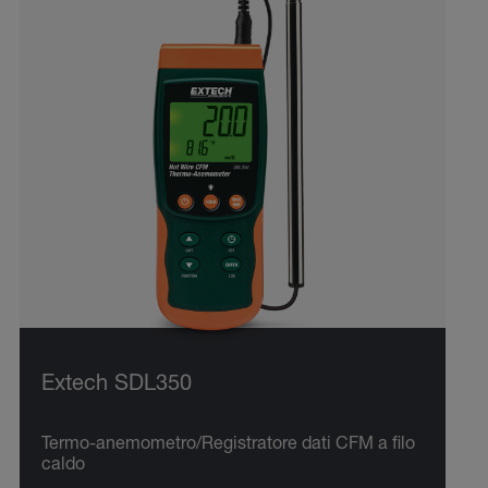
Extech SDL350
Termo-anemometro/Registratore dati CFM a filo
caldo