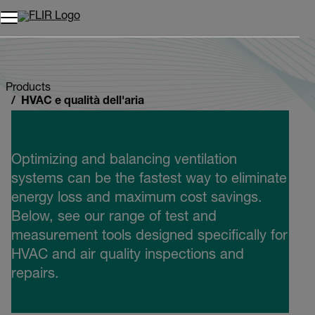
Unread messages
Modello
Rimuovi
articoli
articolo
Aggiungi al carrello
Aggiunto al carrello
Products
HVAC e qualità dell'aria
Optimizing and balancing ventilation
systems can be the fastest way to eliminate
energy loss and maximum cost savings.
Below, see our range of test and
measurement tools designed specifically for
HVAC and air quality inspections and
repairs.