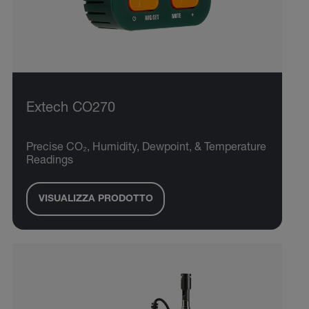
Extech CO270
Precise CO₂, Humidity, Dewpoint, & Temperature
Readings
VISUALIZZA PRODOTTO