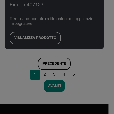
Extech 407123
Termo-anemometro a filo caldo per applicazioni
impegnative
VISUALIZZA PRODOTTO
PRECEDENTE
1
2
3
4
5
AVANTI