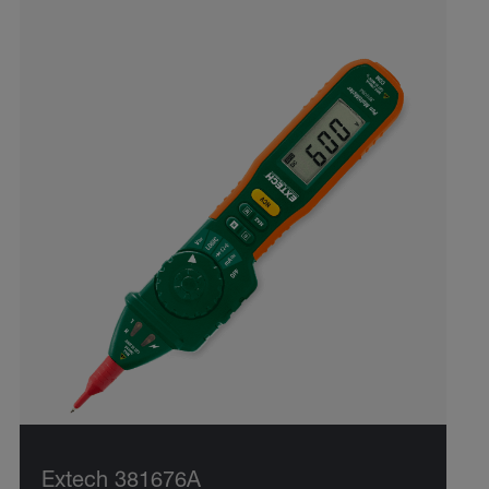
Extech 381676A