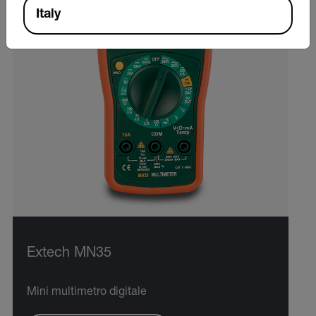
Italy
Extech MN35
Mini multimetro digitale