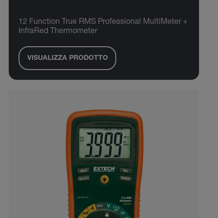
12 Function True RMS Professional MultiMeter +
InfraRed Thermometer
VISUALIZZA PRODOTTO