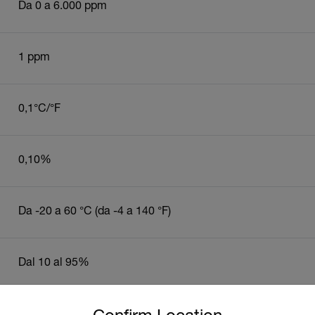
Da 0 a 6.000 ppm
1 ppm
0,1°C/°F
0,10%
Da -20 a 60 °C (da -4 a 140 °F)
Dal 10 al 95%
untry and language from the options below to access the approp