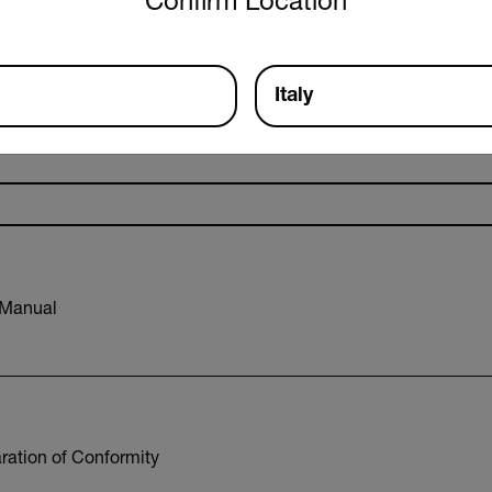
Confirm Location
Risorse e supporto
Documenti
Software e firmware
Italy
 Manual
ration of Conformity