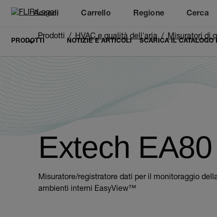
Accedi
Carrello
Regione
Cerca
Unread messages
Modello
Rimuovi
articoli
articolo
Aggiungi al carrello
Aggiunto al carrello
Prodotti
HVAC e qualità dell'aria
Misuratori di q
PRODOTTI
NOTIZIE E ARTICOLI
SCARICA IL CATALOGO
Extech EA80
Misuratore/registratore dati per il monitoraggio della 
ambienti interni EasyView™