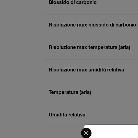
Biossido di carbonio
Risoluzione max biossido di carbonio
Risoluzione max temperatura (aria)
Risoluzione max umidità relativa
Temperatura (aria)
Umidità relativa
Select your preferred co