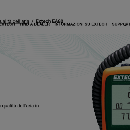
ualità dell'aria
Extech EA80
 EXTECH
FIND A DEALER
INFORMAZIONI SU EXTECH
SUPPOR
qualità dell’aria in