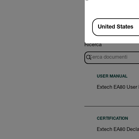
Available Locations
United States
Ricerca
USER MANUAL
Extech EA80 User
CERTIFICATION
Extech EA80 Decla