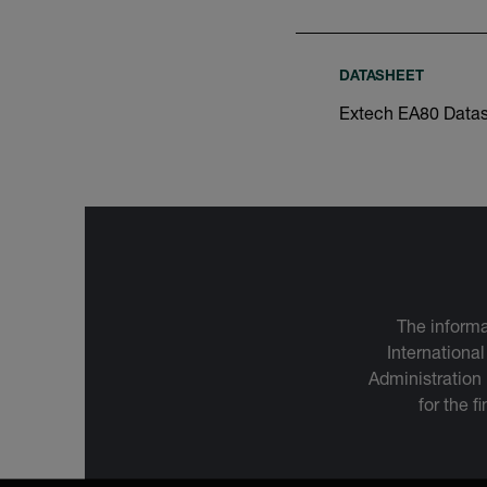
DATASHEET
Extech EA80 Data
The informa
International
Administration
for the f