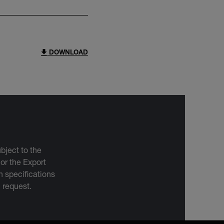
DOWNLOAD
bject to the
 or the Export
 specifications
n request.