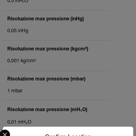
0,5 inH₂O
Risoluzione max pressione (inHg)
0,05 inHg
Risoluzione max pressione (kgcm²)
0,001 kg/cm²
Risoluzione max pressione (mbar)
1 mbar
Risoluzione max pressione (mH₂O)
0,01 mH₂O
Select your preferred country and language from the options 