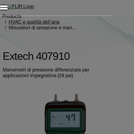
Unread messages
Modello
Rimuovi
articoli
articolo
Aggiungi al carrello
Aggiunto al carrello
Products
HVAC e qualità dell'aria
Misuratori di pressione e manometri
Extech 407910
Extech 407910
Manometri di pressione differenziale per
applicazioni impegnative (29 psi)