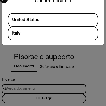
Confirm Location
Risoluzione max pressione (mmHg)
1 mmHg
Available Locations
United States
Risoluzione max pressione (psi)
Italy
0,02 psi
Risorse e supporto
Documenti
Software e firmware
Ricerca
FILTRO