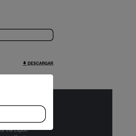
DESCARGAR
riate version of our website.
bject to the
 or the Export