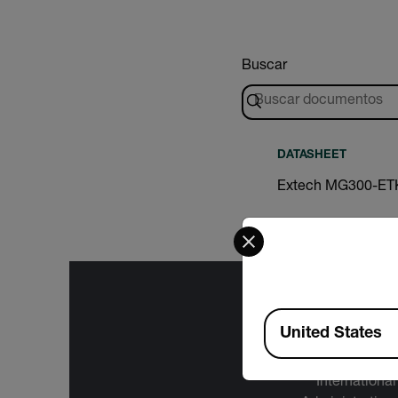
Buscar
DATASHEET
Extech MG300-ET
Select your preferred co
Available Locations
United States
The informa
International