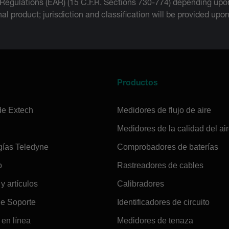
 Regulations (EAR) (15 C.F.R. Sections 730-774) depending upon
inal product; jurisdiction and classification will be provided upo
a
Productos
de Extech
Medidores de flujo de aire
Medidores de la calidad del ai
gías Teledyne
Comprobadores de baterías
o
Rastreadores de cables
 y artículos
Calibradores
de Soporte
Identificadores de circuito
en línea
Medidores de tenaza