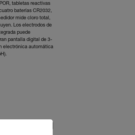
POR, tabletas reactivas
 cuatro baterías CR2032,
edidor mide cloro total,
luyen. Los electrodos de
ntegrada puede
an pantalla digital de 3-
ón electrónica automática
H).
riate version of our website.