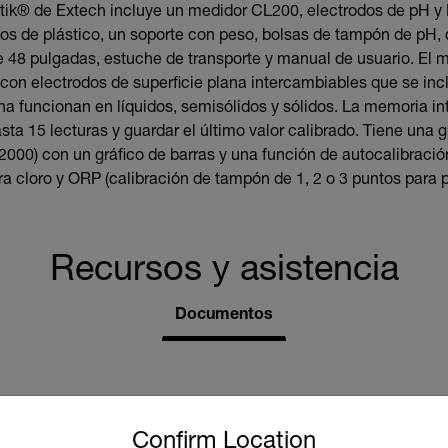
Stik® de Extech incluye un medidor CL200, electrodos de pH y 
sos de plástico, un soporte con peso, bolsas de tampón de pH,
e 48 pulgadas, estuche de transporte y manual de usuario. El m
on electrodos de superficie plana intercambiables que se inc
ana funcionan en líquidos, semisólidos y sólidos. La memoria i
a 15 lecturas y guardar el último valor calibrado. Tiene una gr
 2000) con un gráfico de barras y una función de autocalibraci
ra cloro y ORP (calibración de tampón de 1, 2 o 3 puntos para p
Recursos y asistencia
Documentos
untry and language from the options below to access the approp
Confirm Location