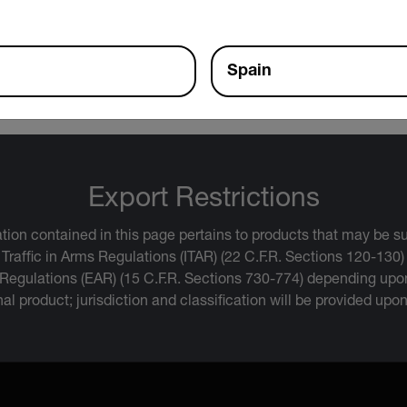
00 Datasheet
Spain
Export Restrictions
tion contained in this page pertains to products that may be su
 Traffic in Arms Regulations (ITAR) (22 C.F.R. Sections 120-130)
 Regulations (EAR) (15 C.F.R. Sections 730-774) depending upon
inal product; jurisdiction and classification will be provided upo