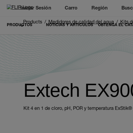
Iniciar Sesión
Carro
Región
Busc
Unread messages
Modelo
Eliminar
artículos
artículo
Añadir al carro
Añadido al carro
Products
Medidores de calidad del agua
Kits 
PRODUCTOS
NOTICIAS Y ARTÍCULOS
OBTENGA EL CAT
Extech EX90
Kit 4 en 1 de cloro, pH, POR y temperatura ExStik®