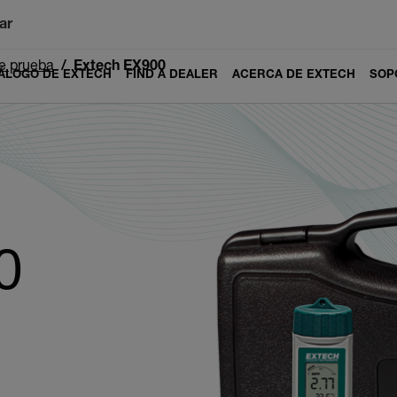
ar
de prueba
Extech EX900
ÁLOGO DE EXTECH
FIND A DEALER
ACERCA DE EXTECH
SOP
0