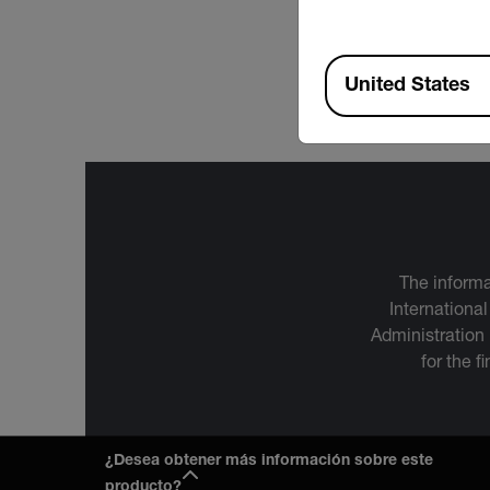
DATASHEET
Available Locations
Extech EX800-EX9
United States
The informa
International
Administration
for the f
¿Desea obtener más información sobre este
producto?