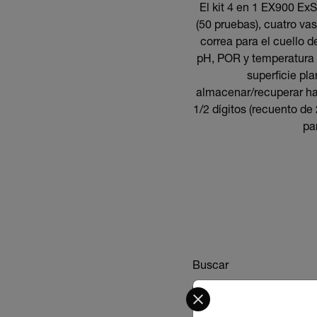
El kit 4 en 1 EX900 Ex
(50 pruebas), cuatro va
correa para el cuello d
pH, POR y temperatura c
superficie pl
almacenar/recuperar hast
1/2 dígitos (recuento de
pa
Buscar
Select your preferred co