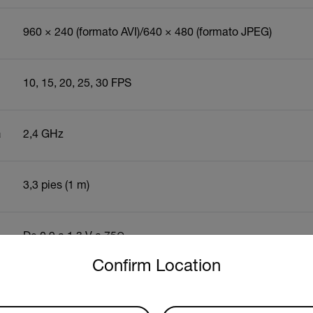
960 × 240 (formato AVI)/640 × 480 (formato JPEG)
10, 15, 20, 25, 30 FPS
a
2,4 GHz
3,3 pies (1 m)
De 0,9 a 1,3 V a 75Ω
untry and language from the options below to access the approp
Confirm Location
2,36 pulgadas (60 mm)