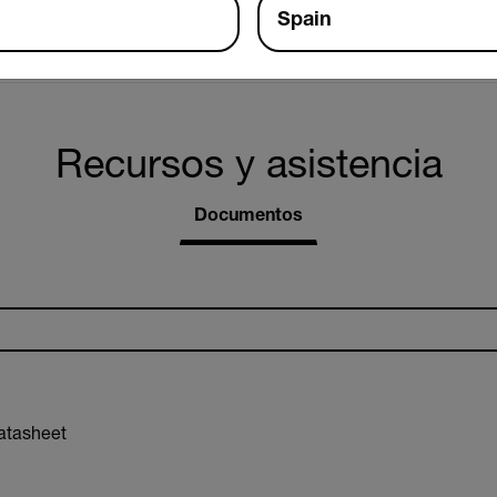
Spain
712 × 486 (NTSC)
Recursos y asistencia
Documentos
atasheet