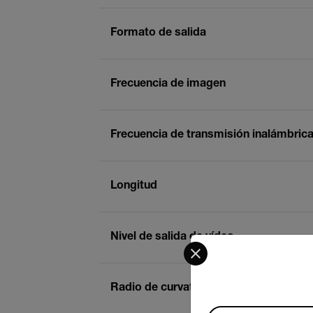
Formato de salida
Frecuencia de imagen
Frecuencia de transmisión inalámbric
Longitud
Nivel de salida de vídeo
Select your preferred co
Radio de curvatura mínimo