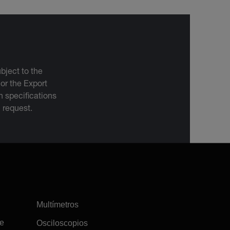
bject to the
 or the Export
 specifications
n request.
Multímetros
re
Osciloscopios