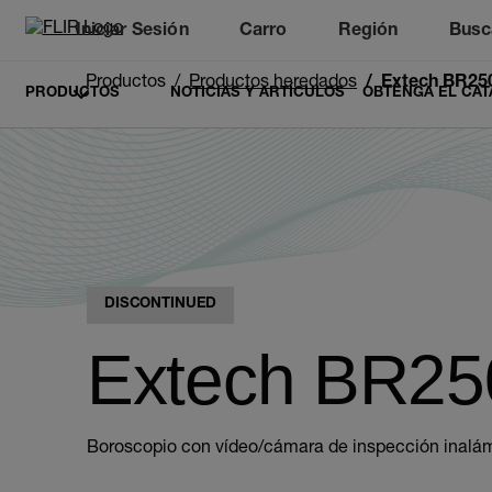
Iniciar Sesión
Carro
Región
Busc
Unread messages
Modelo
Eliminar
artículos
artículo
Añadir al carro
Añadido al carro
Productos
Productos heredados
Extech BR25
PRODUCTOS
NOTICIAS Y ARTÍCULOS
OBTENGA EL CAT
DISCONTINUED
Extech BR25
Boroscopio con vídeo/cámara de inspección inalá