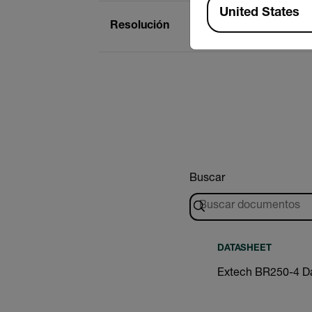
Available Locations
United States
Resolución
Buscar
DATASHEET
Extech BR250-4 D