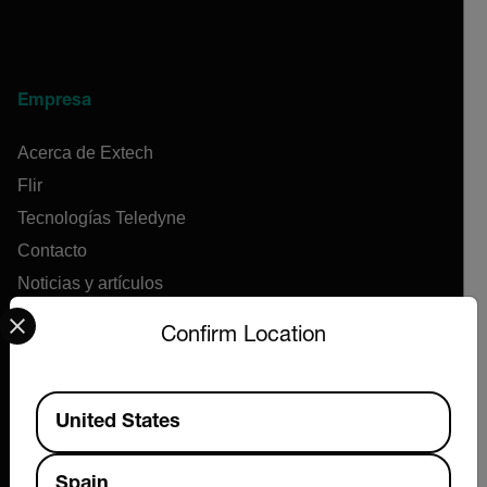
Empresa
Acerca de Extech
Flir
Tecnologías Teledyne
Contacto
Noticias y artículos
Select your preferred country and language from the options 
Centro de Soporte
Confirm Location
Pedidos en línea
Available Locations
United States
Productos
Medidores de flujo de aire
Spain