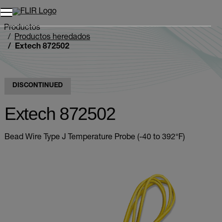
Unread messages
Modelo
Eliminar
artículos
artículo
Añadir al carro
Añadido al carro
Productos
Productos heredados
Extech 872502
DISCONTINUED
Extech 872502
Bead Wire Type J Temperature Probe (-40 to 392°F)