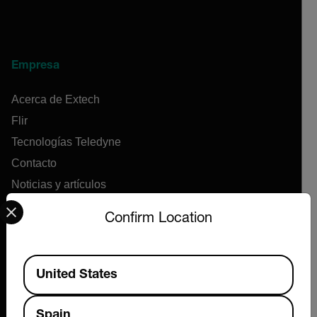
Empresa
Acerca de Extech
Flir
Tecnologías Teledyne
Contacto
Noticias y artículos
Select your preferred country and language from the options 
Centro de Soporte
Confirm Location
Pedidos en línea
Available Locations
United States
Productos
Medidores de flujo de aire
Spain