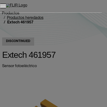
Unread messages
Modelo
Eliminar
artículos
artículo
Añadir al carro
Añadido al carro
Productos
Productos heredados
Extech 461957
DISCONTINUED
Extech 461957
Sensor fotoeléctrico