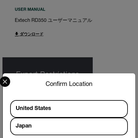
USER MANUAL
Extech RD350 ユーザーマニュアル
ダウンロード
Export Restrictions
Select your preferred country and language from the options 
Confirm Location
The information contained in this page
pertains to products that may be subject
to the International Traffic in Arms
Available Locations
Regulations (ITAR) (22 C.F.R. Sections
United States
120-130) or the Export Administration
Regulations (EAR) (15 C.F.R. Sections
730-774) depending upon specifications
Japan
for the final product; jurisdiction and
classification will be provided upon