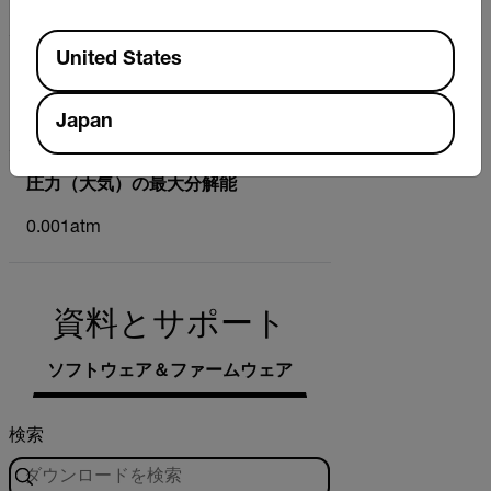
±1.974atm
Available Locations
United States
圧力（大気）の基本精度
±1%フルスケール
Japan
圧力（大気）の最大分解能
0.001atm
資料とサポート
ソフトウェア＆ファームウェア
検索