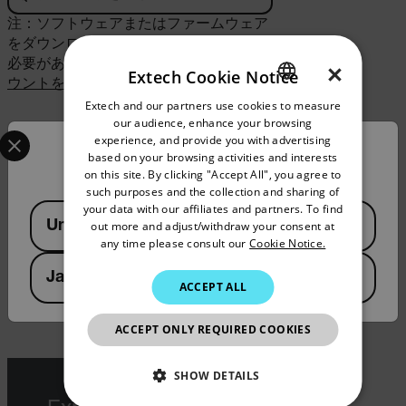
注：ソフトウェアまたはファームウェア
をダウンロードするには、ログインする
必要があります。
ログインするか、アカ
×
Extech Cookie Notice
ウントを作成します。
Extech and our partners use cookies to measure
ENGLISH
our audience, enhance your browsing
Select your preferred country and language from the options 
GERMAN
experience, and provide you with advertising
SOFTWARE DOWNLOAD
Confirm Location
based on your browsing activities and interests
FRENCH
Extech 407752 Manometer Data
on this site. By clicking "Accept All", you agree to
Acquisition Software and
such purposes and the collection and sharing of
SPANISH
your data with our affiliates and partners. To find
Connector
Available Locations
United States
out more and adjust/withdraw your consent at
PORTUGUESE
any time please consult our
Cookie Notice.
ファイルをダウンロードするに
ITALIAN
は、ログインしている必要があり
Japan
ACCEPT ALL
KOREAN
ます。
JAPANESE
ACCEPT ONLY REQUIRED COOKIES
CHINESE
SHOW DETAILS