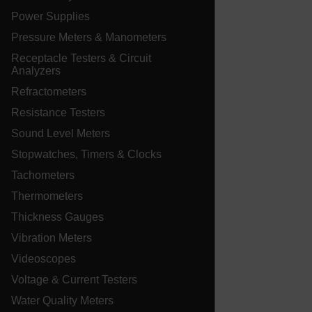
Power Supplies
xdVisitorId
Pressure Meters & Manometers
Receptacle Testers & Circuit
atgRecVisitorId
Analyzers
Refractometers
X-Oracle-BMC-LBS-Route
Resistance Testers
Sound Level Meters
Stopwatches, Timers & Clocks
CookieScriptConsent
Tachometers
Thermometers
Thickness Gauges
atgRecSessionId
Vibration Meters
atgRecSessionId
Videoscopes
Voltage & Current Testers
Water Quality Meters