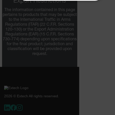
Export Restrictions
NECESSARY
The information contained in this page
STATISTICS/ANALYTICS
pertains to products that may be subject
to the International Traffic in Arms
Regulations (ITAR) (22 C.F.R. Sections
MARKETING
PREFERENCE
120-130) or the Export Administration
Regulations (EAR) (15 C.F.R. Sections
730-774) depending upon specifications
for the final product; jurisdiction and
classification will be provided upon
Necessary
Statistics/Analytics
Marketing
request.
Preference
Strictly necessary cookies allow core website
functionality such as user login and account
management. The website cannot be used properly
without strictly necessary cookies.
Name
cart_products_oids
2026 © Extech All rights reserved.
cart_products_skus