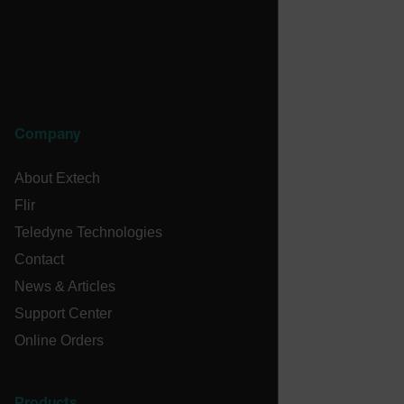
cashrun_session_id
cashrun_site_id
CS_FPC
customizerChangeKey
sf_territory
Company
x-ms-cpim-cache|[-abcdefghijklmnopqrstuvwxyz_0123456789]{2
Google
About Extech
Privacy Policy
__epiXSRF
Flir
Teledyne Technologies
Contact
OpenIdConnect.nonce.
[abcdefghijklmnopqrstuvwxyzABCDEFGHIJKLMNOPQRSTUVWXYZ0
News & Articles
Support Center
Asset_Gate_Form_[abcdefghijklmnopqrstuvwxyzABCDEFGHIJ
{1-60}
Online Orders
Language