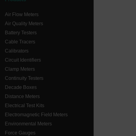
Products
tdflang
Air Flow Meters
Air Quality Meters
tdfdomain
Battery Testers
Cable Tracers
.AspNetCore.Correlation.[-
abcdefghijklmnopqrstuvwxyzABCDEFGHIJKLMNOPQRSTUVWXYZ_
Calibrators
Circuit Identifiers
Clamp Meters
Continuity Testers
.AspNetCore.OpenIdConnect.Nonce.[-
abcdefghijklmnopqrstuvwxyzABCDEFGHIJKLMNOPQRSTUVWXYZ_
Decade Boxes
Distance Meters
EPiServer_Commerce_AnonymousId
Electrical Test Kits
Electromagnetic Field Meters
Environmental Meters
Force Gauges