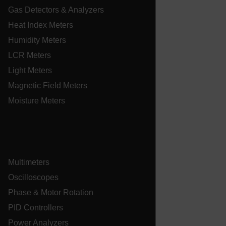
Gas Detectors & Analyzers
ARRAffinitySameSite
Heat Index Meters
Humidity Meters
LCR Meters
E3SessionID
Light Meters
Magnetic Field Meters
.AspNetCore.Antiforgery.VyLW6ORzMgk
Moisture Meters
Multimeters
UserGlobalization
Oscilloscopes
ARRAffinity
Phase & Motor Rotation
PID Controllers
Power Analyzers