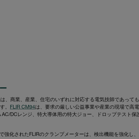
ー
ターは、商業、産業、住宅のいずれに対応する電気技師であって
す。
FLIR CM94
は、要求の厳しい公益事業や産業の現場で高
A AC/DCレンジ、特大導体用の特大ジョー、ドロップテスト保護、CA
M) で強化されたFLIRのクランプメーターは、検出機能を強化