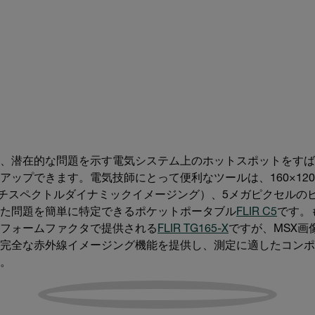
、潜在的な問題を示す電気システム上のホットスポットをすば
アップできます。電気技師にとって便利なツールは、160×12
チスペクトルダイナミックイメージング）、5メガピクセルのビ
た問題を簡単に特定できるポケットポータブル
FLIR C5
です。
フォームファクタで提供される
FLIR TG165-X
ですが、MSX画
完全な赤外線イメージング機能を提供し、測定に適したコンポ
。