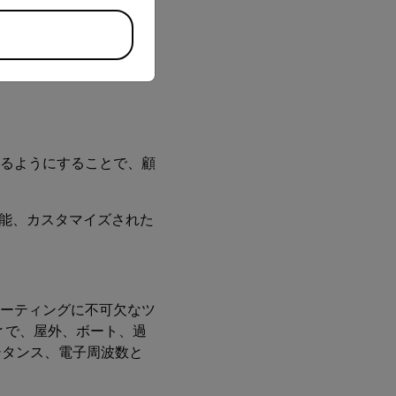
IR Ignite™クラ
、共有が可能である一
るようにすることで、顧
能、カスタマイズされた
ーティングに不可欠なツ
imter で、屋外、ボート、過
シタンス、電子周波数と