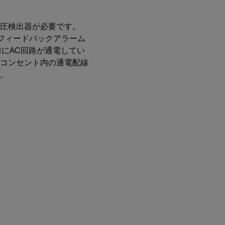
圧検出器が必要です。
ーフィードバックアラーム
前にAC回路が通電してい
コンセント内の通電配線
。