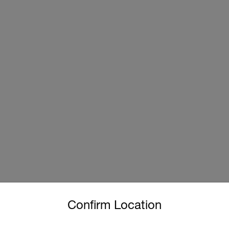
untry and language from the options below to access the approp
Confirm Location