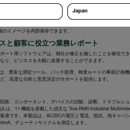
Japan
した不具合が適切に修理されたことを示す証拠になります。C5はFL
ロードして保存し、ユーザーはファイルの整理、バックアップ
5万個のイメージを内部保存できます。
スと顧客に役立つ業務レポート
ポート用ソフトウェアは、御社が修正を施したことを確信でき
なり、ビジネスを大幅に改善することができます。
は、豊富な測定ツール、バッチ処理、検査ルートの事前計画機
ど、高度な分析と意思決定のサポートを提供します。
回路、コンポーネント、デバイスの試験、診断、トラブルシュ
0A
は、11 機能を搭載した頑丈な True RMS Industrial Mult
最適です。本製品は、AC/DCの電圧と電流、抵抗、熱キャパ
20mA、デューティサイクルを測定します。