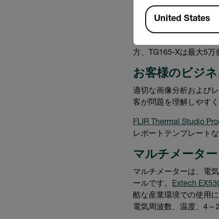
Available Locations
United States
赤外線画像は、以前に存在
ウドに画像を直接アップ
方、TG165-Xは最大
お客様のビジネ
適切な画像分析およびレ
客が問題を理解しやすく
FLIR Thermal Studio Pro
レポートテンプレートな
マルチメーター
マルチメーターは、電気
ールです。
Extech EX53
酷な産業環境での使用に
電気周波数、温度、4～