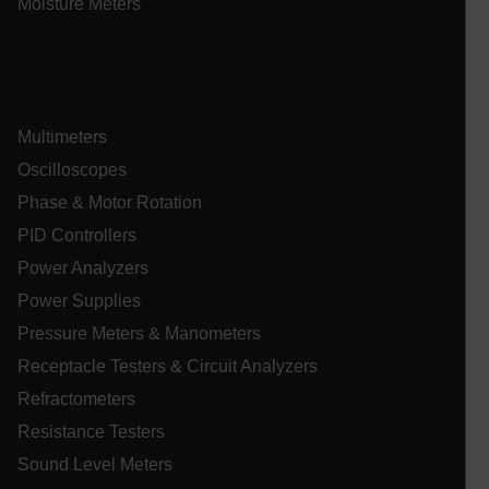
Moisture Meters
tdflang
tdfdomain
Multimeters
.AspNetCore.Correlation.[-
abcdefghijklmnopqrstuvwxyzABCDEFGHIJKLMNOPQRSTUVWXYZ_
Oscilloscopes
Phase & Motor Rotation
PID Controllers
Power Analyzers
.AspNetCore.OpenIdConnect.Nonce.[-
abcdefghijklmnopqrstuvwxyzABCDEFGHIJKLMNOPQRSTUVWXYZ_
Power Supplies
Pressure Meters & Manometers
EPiServer_Commerce_AnonymousId
Receptacle Testers & Circuit Analyzers
Refractometers
Resistance Testers
Sound Level Meters