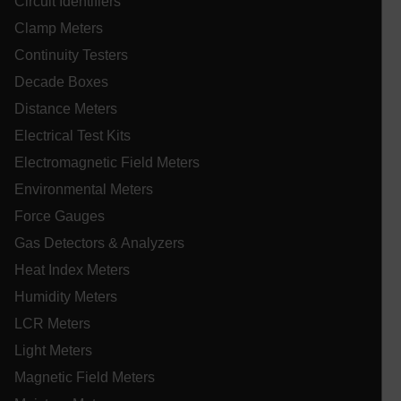
Circuit Identifiers
x-ms-cpim-cache|[-abcdefghijklmnopqrstuvwxyz_0123456789]{2
Clamp Meters
Continuity Testers
__epiXSRF
Decade Boxes
Distance Meters
Electrical Test Kits
OpenIdConnect.nonce.
[abcdefghijklmnopqrstuvwxyzABCDEFGHIJKLMNOPQRSTUVWXYZ0
Electromagnetic Field Meters
Environmental Meters
Asset_Gate_Form_[abcdefghijklmnopqrstuvwxyzABCDEFGHIJ
{1-60}
Force Gauges
Gas Detectors & Analyzers
Language
Heat Index Meters
Humidity Meters
LCR Meters
Light Meters
Magnetic Field Meters