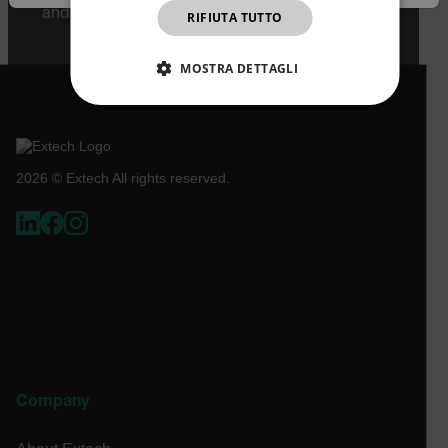
JAPANESE
and classification will be provided upon request.
RIFIUTA TUTTO
CHINESE
MOSTRA DETTAGLI
STRETTAMENTE NECESSARI
PERFORMANCE
TARGETING
2026 © Extech All rights reserved.
FUNZIONALITÀ
Strettamente necessari
Performance
Targeting
Funzionalità
I cookie strettamente necessari consentono le
funzionalità principali del sito web come l"accesso
dell"utente e la gestione dell"account. Il sito web
Company
non può essere utilizzato correttamente senza i
cookie strettamente necessari.