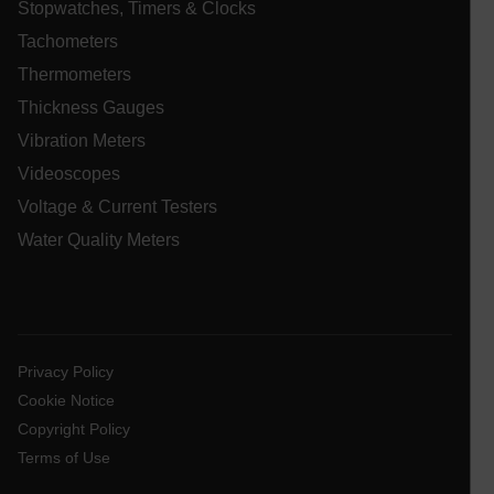
Stopwatches, Timers & Clocks
ARRAffinitySameSite
Tachometers
Thermometers
Thickness Gauges
Vibration Meters
E3SessionID
Videoscopes
Voltage & Current Testers
.AspNetCore.Antiforgery.VyLW6ORzMgk
Water Quality Meters
UserGlobalization
Privacy Policy
Cookie Notice
Copyright Policy
Terms of Use