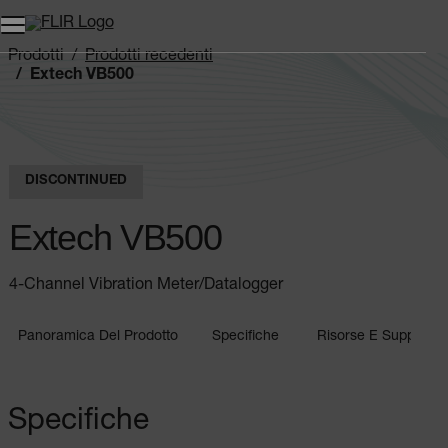
Unread messages
Modello
Rimuovi
articoli
articolo
Aggiungi al carrello
Aggiunto al carrello
Prodotti
Prodotti recedenti
Extech VB500
DISCONTINUED
Extech VB500
4-Channel Vibration Meter/Datalogger
Panoramica Del Prodotto
Specifiche
Risorse E Supporto
Specifiche