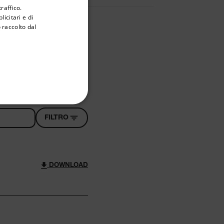
raffico.
ENGLISH
icitari e di
GERMAN
 raccolto dal
FRENCH
SPANISH
PORTUGUESE
ITALIAN
FUNZIONALITÀ
KOREAN
FILTRO
JAPANESE
CHINESE
DOWNLOAD
tione dell"account. Il sito
/ Dominio
Scadenza
Descrizione
h.com
Sessione
Scalefast stores the identifiers of the
products contained in the cart