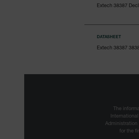
cart_products_skus
Extech 38387 Decl
cashrun_session_id
cashrun_site_id
DATASHEET
Extech 38387 383
Google Priv
CS_FPC
customizerChangeKey
The informa
sf_territory
International
x-ms-cpim-cache|[-abcde
Administration
for the f
__epiXSRF