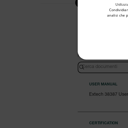
Utilizz
Condividiam
analisi che 
Available Locations
United States
Ricerca
STRETTAM
USER MANUAL
Extech 38387 Use
I cookie strettamente necessa
web non può essere utilizza
Nome
cart_products_oids
CERTIFICATION