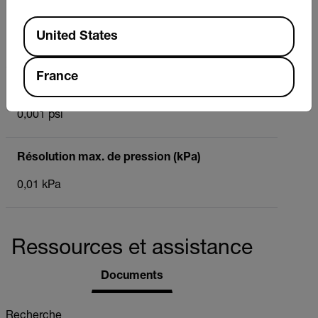
Résolution max. de la pression (mmHg)
Available Locations
United States
0,1 mmHg
France
Résolution max. de la pression (psi)
0,001 psi
Résolution max. de pression (kPa)
0,01 kPa
Ressources et assistance
Documents
Recherche