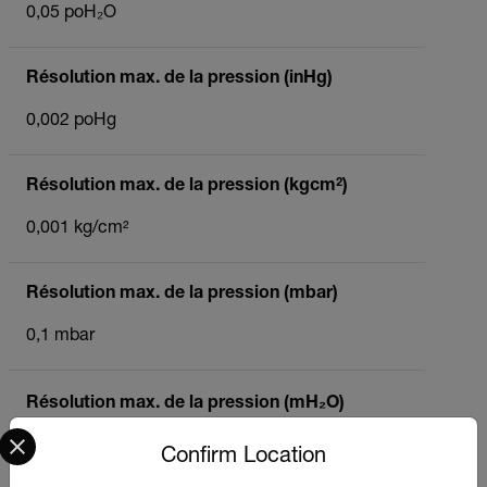
0,05 poH₂O
Résolution max. de la pression (inHg)
0,002 poHg
Résolution max. de la pression (kgcm²)
0,001 kg/cm²
Résolution max. de la pression (mbar)
0,1 mbar
Résolution max. de la pression (mH₂O)
Select your preferred country and language from the options 
0,001 mH₂O
Confirm Location